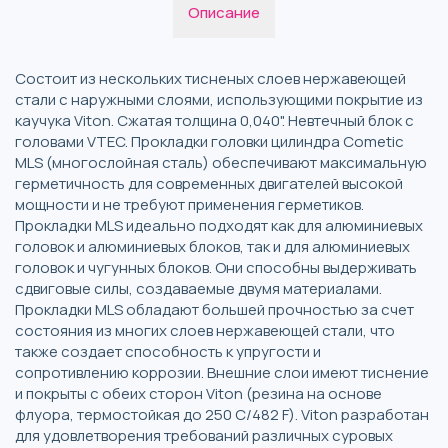
Описание
Состоит из нескольких тисненых слоев нержавеющей
стали с наружными слоями, использующими покрытие из
каучука Viton. Сжатая толщина 0,040". Невтечный блок с
головами VTEC. Прокладки головки цилиндра Cometic
MLS (многослойная сталь) обеспечивают максимальную
герметичность для современных двигателей высокой
мощности и не требуют применения герметиков.
Прокладки MLS идеально подходят как для алюминиевых
головок и алюминиевых блоков, так и для алюминиевых
головок и чугунных блоков. Они способны выдерживать
сдвиговые силы, создаваемые двумя материалами.
Прокладки MLS обладают большей прочностью за счет
состояния из многих слоев нержавеющей стали, что
также создает способность к упругости и
сопротивлению коррозии. Внешние слои имеют тиснение
и покрыты с обеих сторон Viton (резина на основе
флуора, термостойкая до 250 C/482 F). Viton разработан
для удовлетворения требований различных суровых