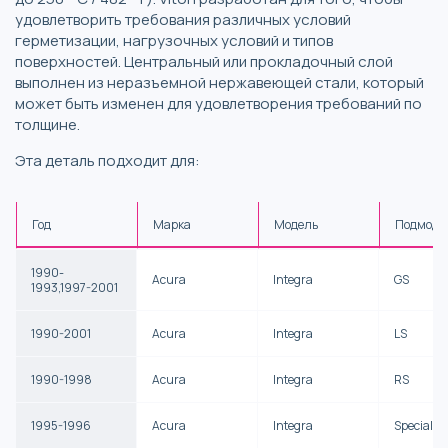
удовлетворить требования различных условий
герметизации, нагрузочных условий и типов
поверхностей. Центральный или прокладочный слой
выполнен из неразъемной нержавеющей стали, который
может быть изменен для удовлетворения требований по
толщине.
Эта деталь подходит для:
Год
Марка
Модель
Подмоде
1990-
Acura
Integra
GS
1993,1997-2001
1990-2001
Acura
Integra
LS
1990-1998
Acura
Integra
RS
1995-1996
Acura
Integra
Special Ed