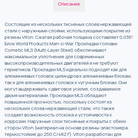
Описание
Состоящие из нескольких тисненых слоев нержавеющей
стали с наружными слоями, использующими покрытие из
резины Viton. Сжатая рабочая толщина составляет 0,036".
Блок World Products Man-o-War. Прокладки головки
Cometic MLS (Multi-Layer Steel) обеспечивают
максимальное уплотнение для современных
высокопроизводительных двигателей и не требуют
герметиков. Прокладки MLS идеально подходят как для
алюминиевых головок цилиндров к алюминиевым блокам,
так и для алюминиевых головок к чугунным блокам. Они
могут выдерживать сдвиговое усилие, создаваемое
двумя материалами. Прокладки MLS обладают
повышенной прочностью, поскольку состоят из
нескольких слоев нержавеющей стали, что также
создает возможность отскока и устойчивости к
коррозии. Наружные слои тисненые и покрыты с обеих
сторон Viton (материал на основе резины-эластомера,
термостойкий до 250 C/482 F). Viton разработан для