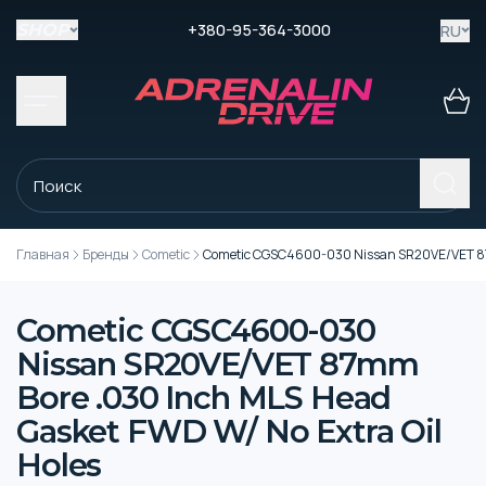
+380-95-364-3000
RU
SHOP
Главная
Бренды
Cometic
Cometic CGSC4600-030 Nissan SR20VE/VET 87m
Cometic CGSC4600-030
Nissan SR20VE/VET 87mm
Bore .030 Inch MLS Head
Gasket FWD W/ No Extra Oil
Holes