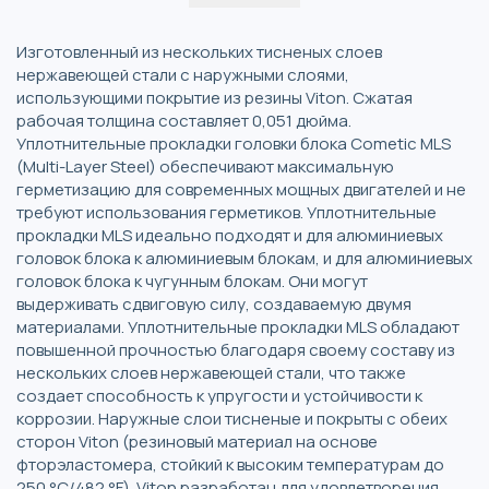
Изготовленный из нескольких тисненых слоев
нержавеющей стали с наружными слоями,
использующими покрытие из резины Viton. Сжатая
рабочая толщина составляет 0,051 дюйма.
Уплотнительные прокладки головки блока Cometic MLS
(Multi-Layer Steel) обеспечивают максимальную
герметизацию для современных мощных двигателей и не
требуют использования герметиков. Уплотнительные
прокладки MLS идеально подходят и для алюминиевых
головок блока к алюминиевым блокам, и для алюминиевых
головок блока к чугунным блокам. Они могут
выдерживать сдвиговую силу, создаваемую двумя
материалами. Уплотнительные прокладки MLS обладают
повышенной прочностью благодаря своему составу из
нескольких слоев нержавеющей стали, что также
создает способность к упругости и устойчивости к
коррозии. Наружные слои тисненые и покрыты с обеих
сторон Viton (резиновый материал на основе
фторэластомера, стойкий к высоким температурам до
250 °C/482 °F). Viton разработан для удовлетворения