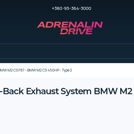
+380-95-364-3000
BMW M2 CS F87 - BMW M2 CS 450HP - Type 2
t-Back Exhaust System BMW M2