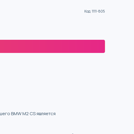
Код
:
1111-805
ашего BMW M2 CS является