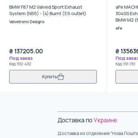
BMW F87 M2 Valved Sport Exhaust
aFe MACHFo
System (N55) - (4) Burnt (3.5 outlet)
304SS Exha
BMW M2 (f
Valvetronic Designs
aFe
₴
137205.00
₴
13563
Под заказ
Под зака
Код
:
1112-432
Код
:
1111-781
Купить
Доставка по
Украине
Доставка из отделения "Нова Пошта