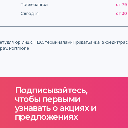
Послезавтра
от 79
Сегодня
от 30
тудля юр. лиц с НДС, терминалами ПриватБанка, в кредит/р
iqpay, Portmone
Подписывайтесь,
чтобы первыми
узнавать о акциях и
предложениях