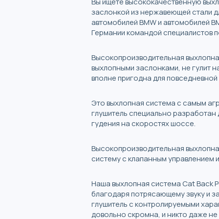
Вы ищете высококачественную выхл
заслонкой из нержавеющей стали д
автомобилей BMW и автомобилей BM
Германии командой специалистов по
Высокопроизводительная выхлопна
выхлопными заслонками, не гулит н
вполне пригодна для повседневной 
Это выхлопная система с самым агр
глушитель специально разработан д
гудения на скоростях шоссе.
Высокопроизводительная выхлопная
систему с клапанным управлением и
Наша выхлопная система Cat Back P
благодаря потрясающему звуку и з
глушитель с контролируемыми хара
довольно скромна, и никто даже не