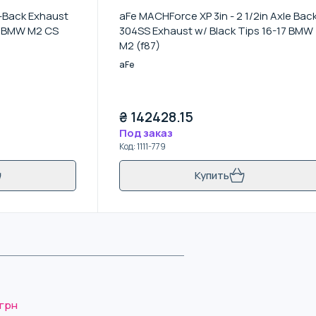
-Back Exhaust
aFe MACHForce XP 3in - 2 1/2in Axle Bac
- BMW M2 CS
304SS Exhaust w/ Black Tips 16-17 BMW
M2 (f87)
aFe
₴
142428.15
Под заказ
Код
:
1111-779
Купить
 грн