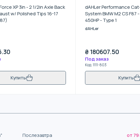
rce XP 3in - 2 1/2in Axle Back
dAHLer Performance Cat
ust w/ Polished Tips 16-17
System BMW M2 CS F87 
87)
450HP - Type 1
dAHLer
6.30
₴
180607.50
з
Под заказ
Код
:
1111-803
Купить
Купить
"
Послезавтра
от 79