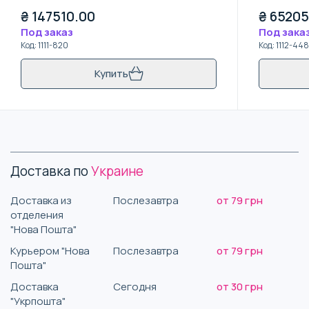
₴
147510.00
₴
65205
Под заказ
Под зака
Код
:
1111-820
Код
:
1112-448
Купить
Доставка по
Украине
Доставка из
Послезавтра
от 79 грн
отделения
"Нова Пошта"
Курьером "Нова
Послезавтра
от 79 грн
Пошта"
Доставка
Сегодня
от 30 грн
"Укрпошта"