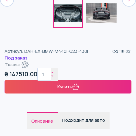
Артикул
:
DAH-EX-BMW-M440I-G23-430I
Код
:
1111-821
Под заказ
Тюнинг
₴
147510.00
Купить
Подходит для авто
Описание