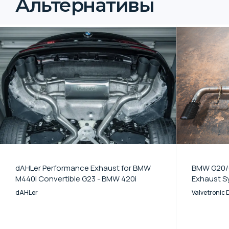
Альтернативы
dAHLer Performance Exhaust for BMW
BMW G20/G
M440i Convertible G23 - BMW 420i
Exhaust S
dAHLer
Valvetronic 