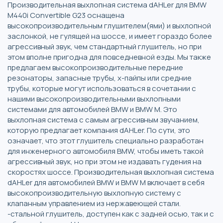
Производительная выхлопная система dAHLer для BMW
M440i Convertible G23 оснащена
высокопроизводительным глушителем(ями) и выхлопной
заслонкой, не гулящей на шоссе, и имеет гораздо более
агрессивный звук, чем стандартный глушитель, но при
этом вполне пригодна для повседневной езды. Мы также
предлагаем высокопроизводительные передние
резонаторы, запасные трубы, x-пайпы или средние
трубы, которые могут использоваться в сочетании с
нашими высокопроизводительными выхлопными
системами для автомобилей BMW и BMW M. Это
выхлопная система с самым агрессивным звучанием,
которую предлагает компания dAHLer. По сути, это
означает, что этот глушитель специально разработан
для инженерного автомобиля BMW, чтобы иметь такой
агрессивный звук, но при этом не издавать гудения на
скоростях шоссе. Производительная выхлопная система
dAHLer для автомобилей BMW и BMW M включает в себя
высокопроизводительную выхлопную систему с
клапанным управлением из нержавеющей стали.
-стальной глушитель, доступен как с задней осью, так и с