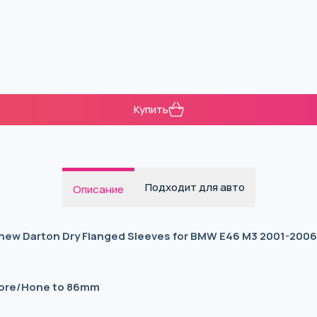
Купить
Подходит для авто
Описание
and new Darton Dry Flanged Sleeves for BMW E46 M3 2001-20
s
 Bore/Hone to 86mm