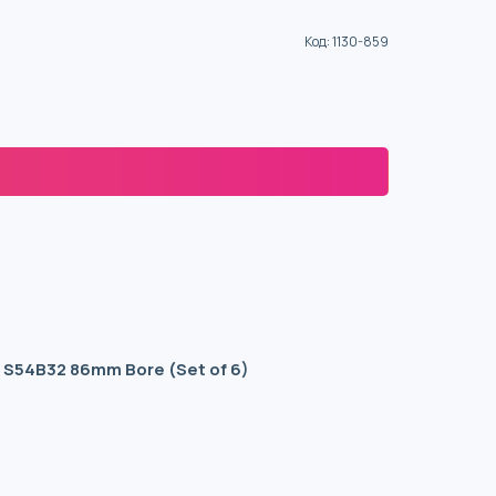
Код
:
1130-859
06 S54B32 86mm Bore (Set of 6)