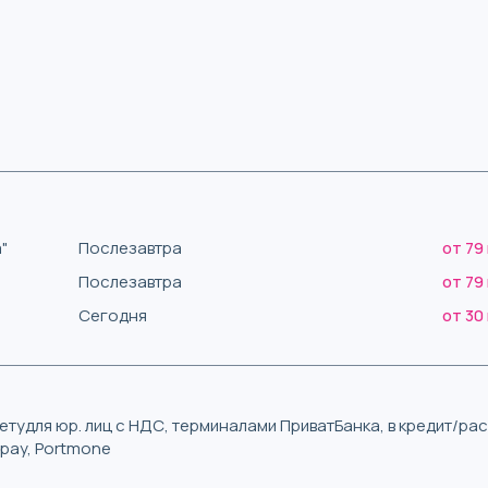
"
Послезавтра
от 79
Послезавтра
от 79
Сегодня
от 30
тудля юр. лиц с НДС, терминалами ПриватБанка, в кредит/р
iqpay, Portmone