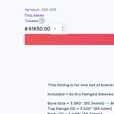
Артикул
:
200-023
Под заказ
Тюнинг
₴
61650.00
This listing is for one set of br
Included = 6x Dry Flanged Sleeve
Bore Size = 3.360" (85.34mm) -->
Top Flange OD = 3.520" (89.4mm)
Body OD = 3.493" (88.72mm)