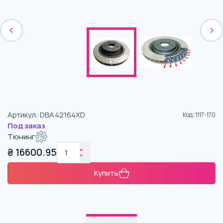
Артикул
:
DBA42164XD
Код
:
1117-170
Под заказ
Тюнинг
₴
16600.95
Купить