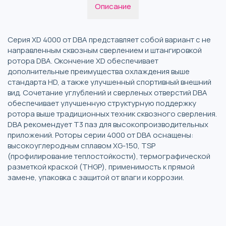
Описание
Серия XD 4000 от DBA представляет собой вариант с не
направленным сквозным сверлением и штангировкой
ротора DBA. Окончение XD обеспечивает
дополнительные преимущества охлаждения выше
стандарта HD, а также улучшенный спортивный внешний
вид. Сочетание углублений и сверленых отверстий DBA
обеспечивает улучшенную структурную поддержку
ротора выше традиционных техник сквозного сверления.
DBA рекомендует T3 паз для высокопроизводительных
приложений. Роторы серии 4000 от DBA оснащены:
высокоуглеродным сплавом XG-150, TSP
(профилирование теплостойкости), термографической
разметкой краской (THGP), применимость к прямой
замене, упаковка с защитой от влаги и коррозии.