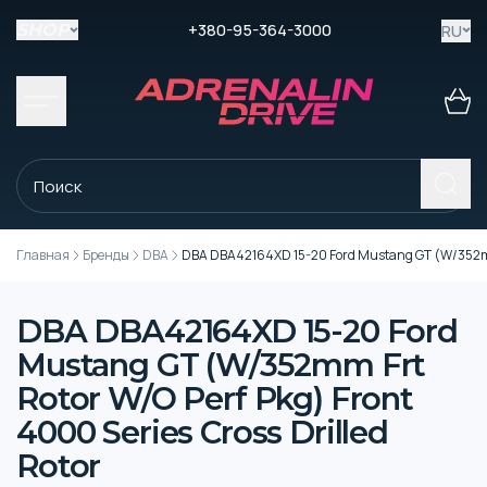
+380-95-364-3000
RU
SHOP
Главная
Бренды
DBA
DBA DBA42164XD 15-20 Ford Mustang GT (W/352mm Fr
DBA DBA42164XD 15-20 Ford
Mustang GT (W/352mm Frt
Rotor W/O Perf Pkg) Front
4000 Series Cross Drilled
Rotor