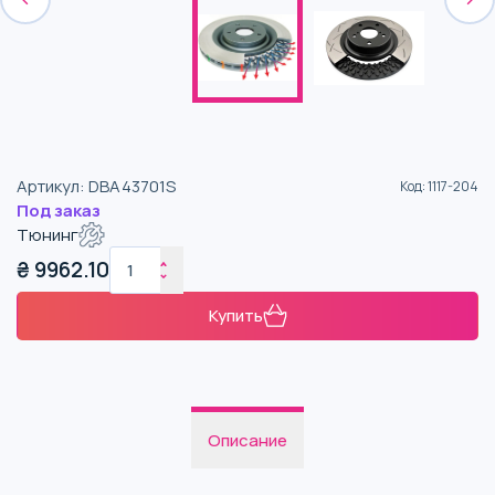
Артикул
:
DBA43701S
Код
:
1117-204
Под заказ
Тюнинг
₴
9962.10
Купить
Описание