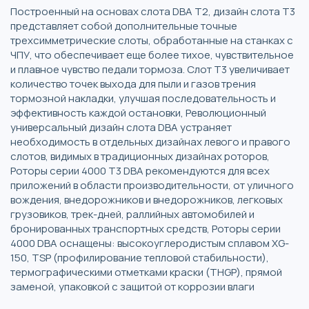
Построенный на основах слота DBA T2, дизайн слота T3
представляет собой дополнительные точные
трехсимметрические слоты, обработанные на станках с
ЧПУ, что обеспечивает еще более тихое, чувствительное
и плавное чувство педали тормоза. Слот T3 увеличивает
количество точек выхода для пыли и газов трения
тормозной накладки, улучшая последовательность и
эффективность каждой остановки, Революционный
универсальный дизайн слота DBA устраняет
необходимость в отдельных дизайнах левого и правого
слотов, видимых в традиционных дизайнах роторов,
Роторы серии 4000 T3 DBA рекомендуются для всех
приложений в области производительности, от уличного
вождения, внедорожников и внедорожников, легковых
грузовиков, трек-дней, раллийных автомобилей и
бронированных транспортных средств, Роторы серии
4000 DBA оснащены: высокоуглеродистым сплавом XG-
150, TSP (профилирование тепловой стабильности),
термографическими отметками краски (THGP), прямой
заменой, упаковкой с защитой от коррозии влаги