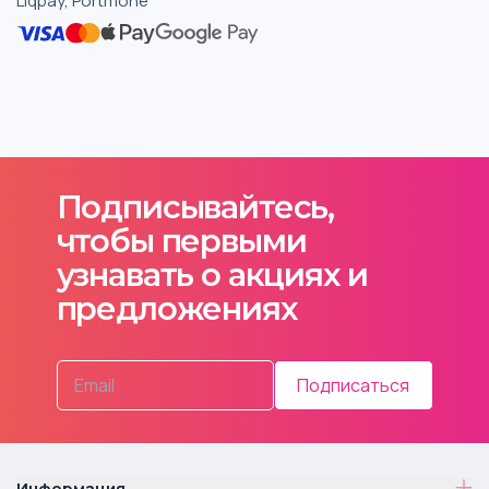
Liqpay, Portmone
Подписывайтесь,
чтобы первыми
узнавать о акциях и
предложениях
Подписаться
Информация