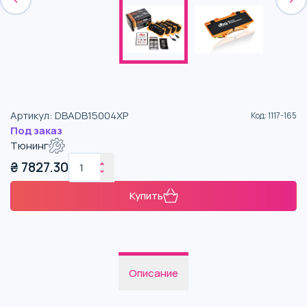
Артикул
:
DBADB15004XP
Код
:
1117-165
Под заказ
Тюнинг
₴
7827.30
Купить
Описание