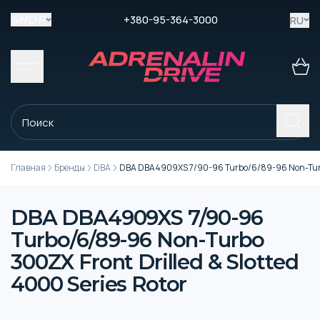
+380-95-364-3000
RU
SHOP
Главная
Бренды
DBA
DBA DBA4909XS 7/90-96 Turbo/6/89-96 Non-Turbo 3
DBA DBA4909XS 7/90-96
Turbo/6/89-96 Non-Turbo
300ZX Front Drilled & Slotted
4000 Series Rotor