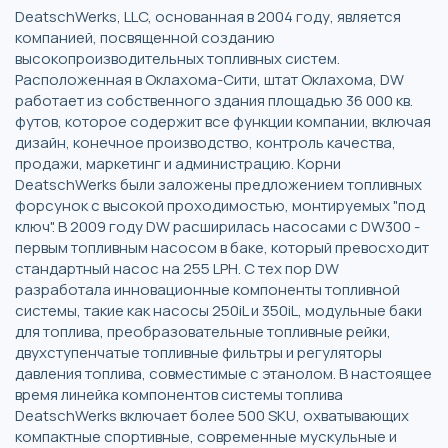
DeatschWerks, LLC, основанная в 2004 году, является
компанией, посвященной созданию
высокопроизводительных топливных систем.
Расположенная в Оклахома-Сити, штат Оклахома, DW
работает из собственного здания площадью 36 000 кв.
футов, которое содержит все функции компании, включая
дизайн, конечное производство, контроль качества,
продажи, маркетинг и администрацию. Корни
DeatschWerks были заложены предложением топливных
форсунок с высокой проходимостью, монтируемых "под
ключ". В 2009 году DW расширилась насосами с DW300 -
первым топливным насосом в баке, который превосходит
стандартный насос на 255 LPH. С тех пор DW
разработала инновационные компоненты топливной
системы, такие как насосы 250iL и 350iL, модульные баки
для топлива, преобразовательные топливные рейки,
двухступенчатые топливные фильтры и регуляторы
давления топлива, совместимые с этанолом. В настоящее
время линейка компонентов системы топлива
DeatschWerks включает более 500 SKU, охватывающих
компактные спортивные, современные мускульные и