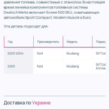
давления топлива, совместимые с этанолом. В настоящее
время линейка компонентов топливной системы
DeatschWerks включает более 500 SKU, охватывающих
автомобили Sport Compact, Modern Muscle и Euro.
Эта деталь подходит для:
Год
Производитель
Модель
Подмоде
2003-2004
Ford
Mustang
SVT Cobr
SVT Cobra
2003
Ford
Mustang
Annivers
Доставка по
Украине