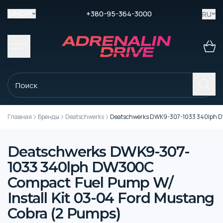
+380-95-364-3000
RU
SHOP
Главная
Бренды
Deatschwerks
Deatschwerks DWK9-307-1033 340lph DW3
Deatschwerks DWK9-307-
1033 340lph DW300C
Compact Fuel Pump W/
Install Kit 03-04 Ford Mustang
Cobra (2 Pumps)