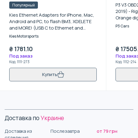
P3 V3 OBD2
Популярный
2019) - Ri
Kies Ethernet Adapters for iPhone, Mac,
Orange dig
Android and PC, to flash BM3, XDELETE
P3 Cars
and MORE! (USB C to Ethernet and
Lightning to Ethernet) - ETHERNET TO
Kies Motorsports
USB C
₴
1781.10
₴
17505
Под заказ
Под зака
Код
:
1111-273
Код
:
1112-214
Купить
Доставка по
Украине
Доставка из
Послезавтра
от 79 грн
отделения