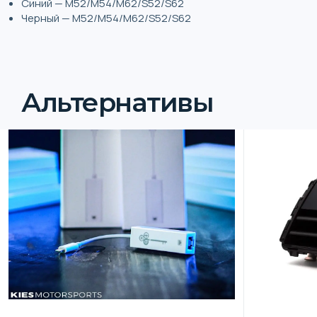
Синий — M52/M54/M62/S52/S62
Черный — M52/M54/M62/S52/S62
Альтернативы