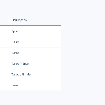
Подмодель
Sport
N Line
Turbo
Turbo R-Spec
Turbo Ultimate
Base