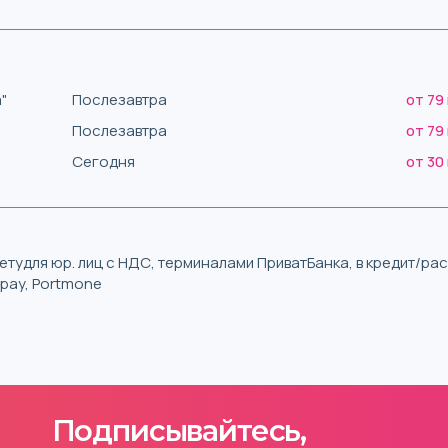
"
Послезавтра
от 79
Послезавтра
от 79
Сегодня
от 30
тудля юр. лиц с НДС, терминалами ПриватБанка, в кредит/р
iqpay, Portmone
Подписывайтесь,