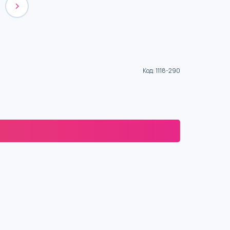
Код
:
1118-290