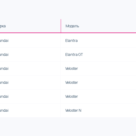
рка
Модель
undai
Elantra
undai
Elantra GT
undai
Veloster
undai
Veloster
undai
Veloster
undai
Veloster N