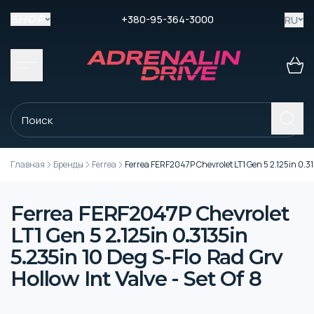
+380-95-364-3000
RU
SHOP
Главная
Бренды
Ferrea
Ferrea FERF2047P Chevrolet LT1 Gen 5 2.125in 0.313
Ferrea FERF2047P Chevrolet
LT1 Gen 5 2.125in 0.3135in
5.235in 10 Deg S-Flo Rad Grv
Hollow Int Valve - Set Of 8