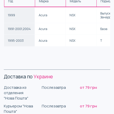
Год
Марка
Модель
Подмоде
Выпуск А
1999
Acura
NSX
Занарди
1991-2001,2004
Acura
NSX
База
1995-2003
Acura
NSX
T
Доставка по
Украине
Доставка из
Послезавтра
от 79 грн
отделения
"Нова Пошта"
Курьером "Нова
Послезавтра
от 79 грн
Пошта"