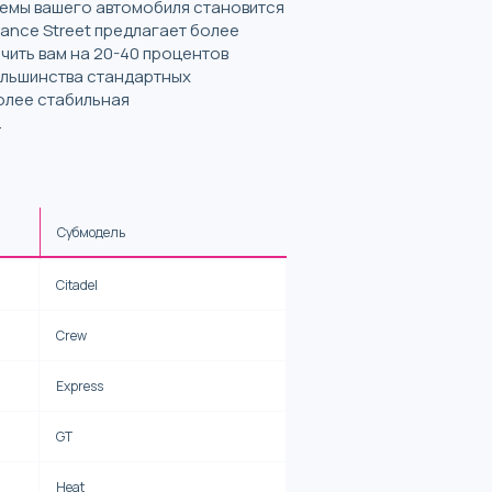
темы вашего автомобиля становится
mance Street предлагает более
чить вам на 20-40 процентов
ольшинства стандартных
олее стабильная
.
Субмодель
Citadel
Crew
Express
GT
Heat