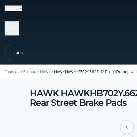
SHOP
Главная
Бренды
HAWK
HAWK HAWKHB702Y.662 11-12 Dodge Durango / 11-1
HAWK HAWKHB702Y.662 11
Rear Street Brake Pads