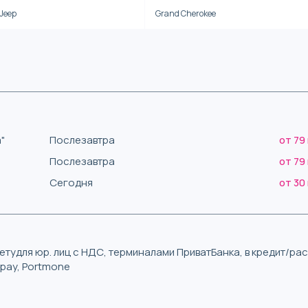
Jeep
Grand Cherokee
"
Послезавтра
от 79
Послезавтра
от 79
Сегодня
от 30
тудля юр. лиц с НДС, терминалами ПриватБанка, в кредит/р
iqpay, Portmone