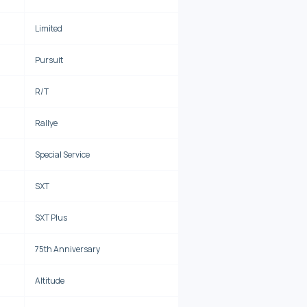
Limited
Pursuit
R/T
Rallye
Special Service
SXT
SXT Plus
75th Anniversary
Altitude