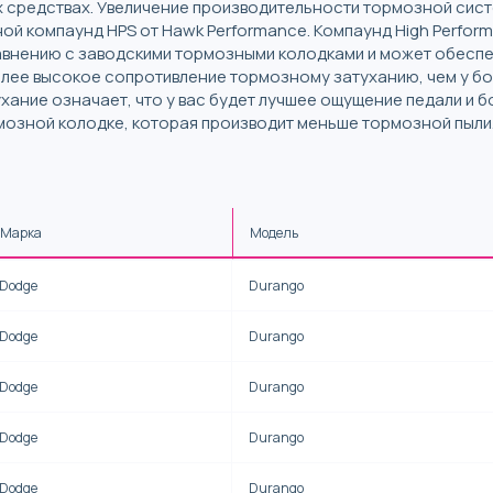
 средствах. Увеличение производительности тормозной сис
ной компаунд HPS от Hawk Performance. Компаунд High Perfor
авнению с заводскими тормозными колодками и может обеспе
лее высокое сопротивление тормозному затуханию, чем у б
ание означает, что у вас будет лучшее ощущение педали и б
мозной колодке, которая производит меньше тормозной пыли
Марка
Модель
Dodge
Durango
Dodge
Durango
Dodge
Durango
Dodge
Durango
Dodge
Durango