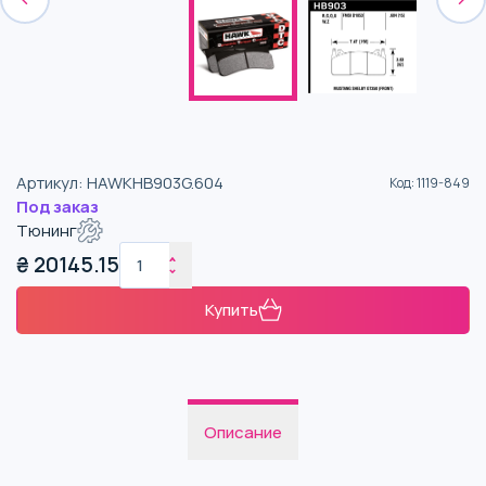
Артикул
:
HAWKHB903G.604
Код
:
1119-849
Под заказ
Тюнинг
₴
20145.15
Купить
Описание