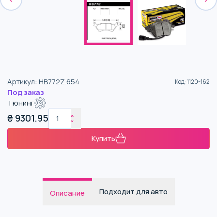
Артикул
:
HB772Z.654
Код
:
1120-162
Под заказ
Тюнинг
₴
9301.95
Купить
Подходит для авто
Описание