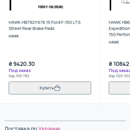
HAWK HB792Y.676 15 Ford F-150 LTS
HAWK HB67
Street Rear Brake Pads
Expedition
150 Perfo
HAWK
Brake Pad
HAWK
₴
9420.30
₴
10842
Под заказ
Под зака
Код
:
1119-782
Код
:
1120-25
Купить
Доставка по
Украине