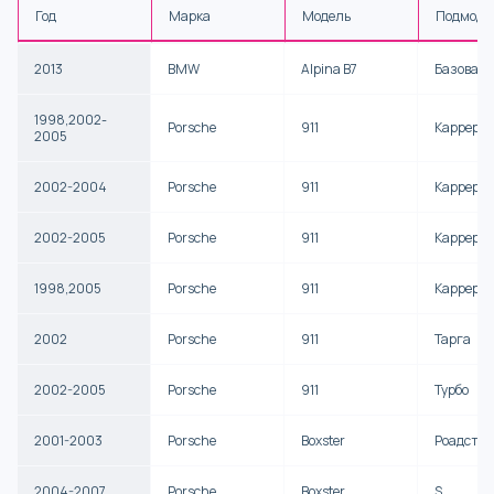
Год
Марка
Модель
Подмоде
2013
BMW
Alpina B7
Базовая
1998,2002-
Porsche
911
Каррера
2005
2002-2004
Porsche
911
Каррера 
2002-2005
Porsche
911
Каррера 
1998,2005
Porsche
911
Каррера 
2002
Porsche
911
Тарга
2002-2005
Porsche
911
Турбо
2001-2003
Porsche
Boxster
Роадстер
2004-2007
Porsche
Boxster
S