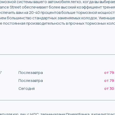
рмозной системы вашего автомобиля легко, когда вы выбира
mance Street обеспечивает более высокий коэффициент трени
спечить вам на 20-40 процентов больше тормозной мощности
ем большинство стандартных заменяемых колодок. Уменьшен
лее постоянная производительность в прочных тормозных кол
"
Послезавтра
от 79
Послезавтра
от 79
Сегодня
от 30
тудля юр. лиц с НДС, терминалами ПриватБанка, в кредит/р