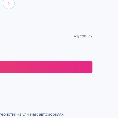
Код
:
1120-519
еристик на уличных автомобилях.