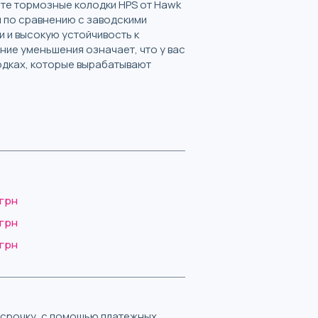
ете тормозные колодки HPS от Hawk
я по сравнению с заводскими
 и высокую устойчивость к
ие уменьшения означает, что у вас
одках, которые вырабатывают
 грн
 грн
 грн
ассрочку, с помощью платежных