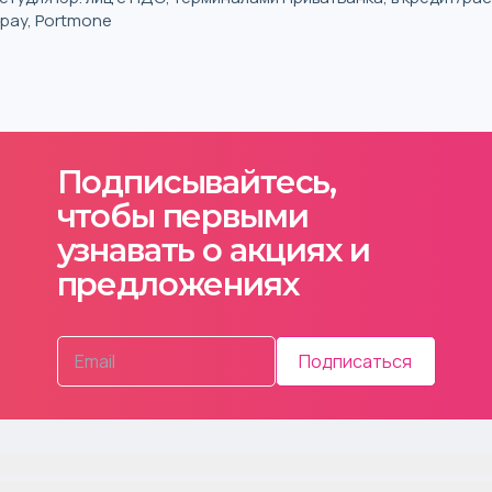
iqpay, Portmone
Подписывайтесь,
чтобы первыми
узнавать о акциях и
предложениях
Подписаться