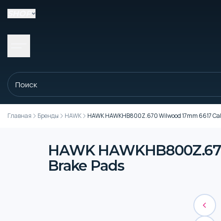
SHOP
Главная
Бренды
HAWK
HAWK HAWKHB800Z.670 Wilwood 17mm 6617 Calip
HAWK HAWKHB800Z.670 W
Brake Pads