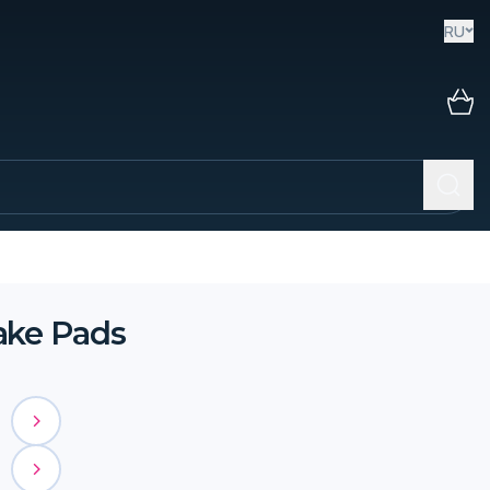
RU
ke Pads