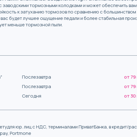
с заводскими тормозными колодками и может обеспечить вам
йкость к затуханию тормозов по сравнению с большинством
 вас будет лучшее ощущение педали и более стабильная прои
ует меньше тормозной пыли.
"
Послезавтра
от 79
Послезавтра
от 79
Сегодня
от 30
тудля юр. лиц с НДС, терминалами ПриватБанка, в кредит/р
iqpay, Portmone