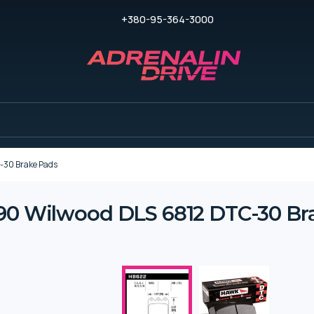
+380-95-364-3000
30 Brake Pads
Wilwood DLS 6812 DTC-30 Bra