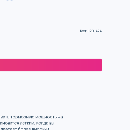
Код
:
1120-474
ивать тормозную мощность на
новится легким, когда вы
едлагает более высокий