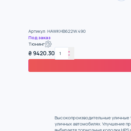
Артикул
:
HAWKHB622W.490
Под заказ
Тюнинг
₴
9420.30
Высокопроизводительные уличные 
уличных автомобилях. Улучшение п
выбираете тормозные колодки HPS о