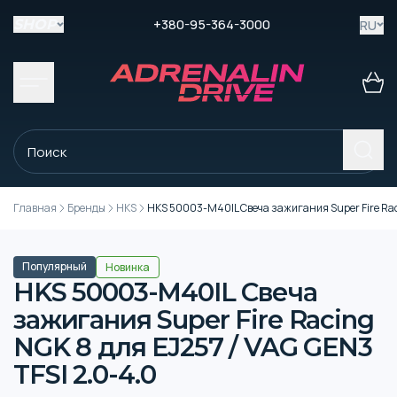
+380-95-364-3000
RU
SHOP
Главная
Бренды
HKS
HKS 50003-M40IL Свеча зажигания Super Fire Raci
Популярный
Новинка
HKS 50003-M40IL Свеча
зажигания Super Fire Racing
NGK 8 для EJ257 / VAG GEN3
TFSI 2.0-4.0