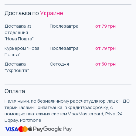
Доставка по
Украине
Доставка из
Послезавтра
от 79 грн
отделения
"Нова Пошта"
Курьером "Нова
Послезавтра
от 79 грн
Пошта"
Доставка
Сегодня
от 30 грн
"Укрпошта"
Оплата
Наличными, по безналичному рассчетудля юр. лиц с НДС,
терминалами ПриватБанка, в кредит/рассрочку, с
помощью платежных систем Visa/Mastercard, Privat24,
Liqpay, Portmone