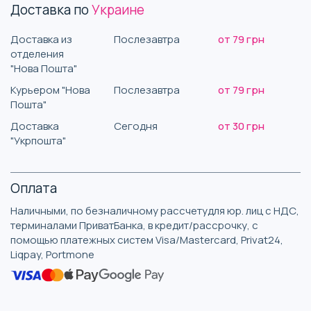
Доставка по
Украине
Доставка из
Послезавтра
от 79 грн
отделения
"Нова Пошта"
Курьером "Нова
Послезавтра
от 79 грн
Пошта"
Доставка
Сегодня
от 30 грн
"Укрпошта"
Оплата
Наличными, по безналичному рассчетудля юр. лиц с НДС,
терминалами ПриватБанка, в кредит/рассрочку, с
помощью платежных систем Visa/Mastercard, Privat24,
Liqpay, Portmone