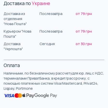
Доставка по
Украине
Доставка из
Послезавтра
от 79 грн
отделения
"Нова Пошта"
Курьером "Нова
Послезавтра
от 79 грн
Пошта"
Доставка
Сегодня
от 30 грн
"Укрпошта"
Оплата
Наличными, по безналичному рассчетудля юр. лиц с НДС,
терминалами ПриватБанка, в кредит/рассрочку, с
помощью платежных систем Visa/Mastercard, Privat24,
Liqpay, Portmone