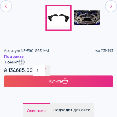
Артикул
:
NF-F90-S63-I-M
Код
:
1131-593
Под заказ
Тюнинг
₴
134685.00
Купить
Подходит для авто
Описание