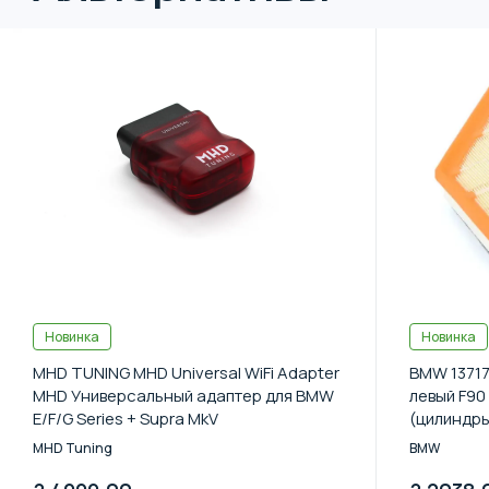
Новинка
Новинка
MHD TUNING MHD Universal WiFi Adapter
BMW 13717
MHD Универсальный адаптер для BMW
левый F90 
E/F/G Series + Supra MkV
(цилиндры
MHD Tuning
BMW