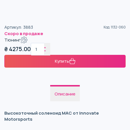
Артикул
:
3883
Код
:
1132-060
Скоро в продаже
Тюнинг
₴
4275.00
Купить
Описание
Высокоточный соленоид MAC от Innovate
Motorsports