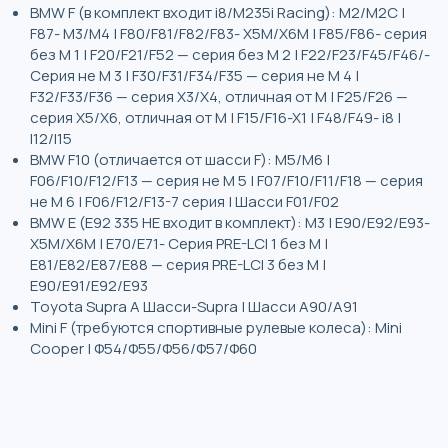
BMW F (в комплект входит i8/M235i Racing): M2/M2C |
F87- М3/М4 | F80/F81/F82/F83- X5M/X6M | F85/F86- серия
без M 1 | F20/F21/F52 — серия без M 2 | F22/F23/F45/F46/-
Серия не M 3 | F30/F31/F34/F35 — серия не M 4 |
F32/F33/F36 — серия X3/X4, отличная от M | F25/F26 —
серия X5/X6, отличная от M | F15/F16-X1 | F48/F49- i8 |
I12/I15
BMW F10 (отличается от шасси F): M5/M6 |
F06/F10/F12/F13 — серия не M 5 | F07/F10/F11/F18 — серия
не M 6 | F06/F12/F13-7 серия | Шасси F01/F02
BMW E (E92 335 НЕ входит в комплект): M3 | Е90/Е92/Е93-
Х5М/Х6М | E70/E71- Серия PRE-LCI 1 без M |
E81/E82/E87/E88 — серия PRE-LCI 3 без M |
E90/E91/E92/E93
Toyota Supra A Шасси-Supra | Шасси A90/A91
Mini F (требуются спортивные рулевые колеса): Mini
Cooper | Ф54/Ф55/Ф56/Ф57/Ф60