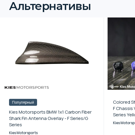
Альтернативы
Colored St
Популярный
F Chassis 
Kies Motorsports BMW 1x1 Carbon Fiber
Series Yel
Shark Fin Antenna Overlay - F Series/G
Kies Motorsp
Series
Kies Motorsports