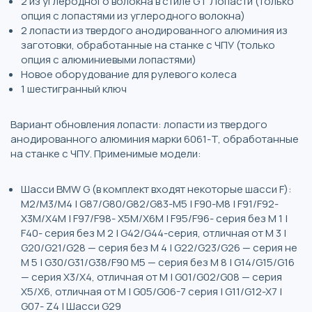
2 из углеродного волокна в стиле GT Лопасти (только
опция с лопастями из углеродного волокна)
2 лопасти из твердого анодированного алюминия из
заготовки, обработанные на станке с ЧПУ (только
опция с алюминиевыми лопастями)
Новое оборудование для рулевого колеса
1 шестигранный ключ
Вариант обновления лопасти: лопасти из твердого
анодированного алюминия марки 6061-T, обработанные
на станке с ЧПУ. Применимые модели:
Шасси BMW G (в комплект входят некоторые шасси F):
M2/M3/M4 | G87/G80/G82/G83-М5 | F90-М8 | F91/F92-
X3M/X4M | F97/F98- X5M/X6M | F95/F96- серия без M 1 |
F40- серия без M 2 | G42/G44-серия, отличная от M 3 |
G20/G21/G28 — серия без M 4 | G22/G23/G26 — серия не
M 5 | G30/G31/G38/F90 M5 — серия без M 8 | G14/G15/G16
— серия X3/X4, отличная от M | G01/G02/G08 — серия
X5/X6, отличная от M | G05/G06-7 серия | G11/G12-X7 |
G07- Z4 | Шасси G29