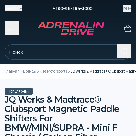
+380-95-364-3000
RU
SHOP
Главная
Бренды
Kies Motorsports
JQ Werks & Madtrace® Clubsport Magnet
Популярный
JQ Werks & Madtrace®
Clubsport Magnetic Paddle
Shifters For
BMW/MINI/SUPRA - Mini F