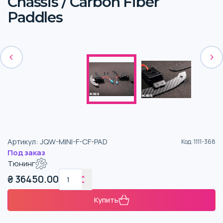
Chassis / Carbon Fiber
Paddles
Артикул
:
JQW-MINI-F-CF-PAD
Код
:
1111-368
Под заказ
Тюнинг
₴
36450.00
Купить