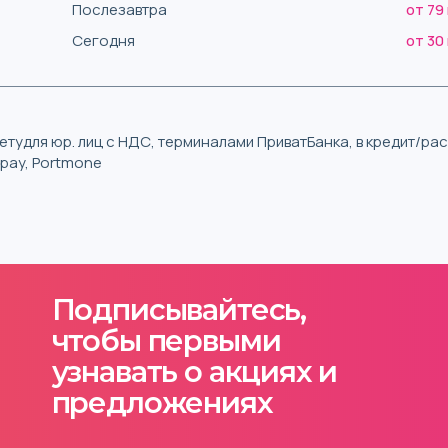
Послезавтра
от 79
Сегодня
от 30
тудля юр. лиц с НДС, терминалами ПриватБанка, в кредит/р
iqpay, Portmone
Подписывайтесь,
чтобы первыми
узнавать о акциях и
предложениях