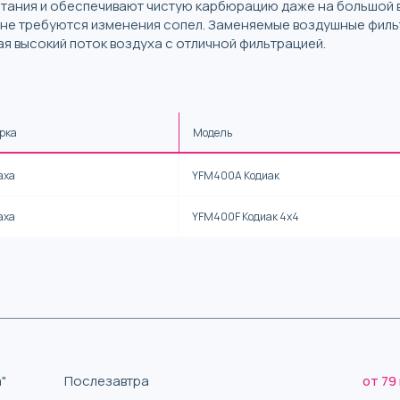
тания и обеспечивают чистую карбюрацию даже на большой вы
 не требуются изменения сопел. Заменяемые воздушные филь
я высокий поток воздуха с отличной фильтрацией.
рка
Модель
аха
YFM400A Кодиак
аха
YFM400F Кодиак 4x4
"
Послезавтра
от 79