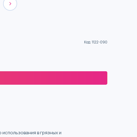
Код
:
1122-090
 использования в грязных и