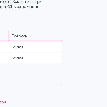
соте. Как правило, при
тры K&N можно мыть и
Подмодель
Базовая
Базовая
 грн