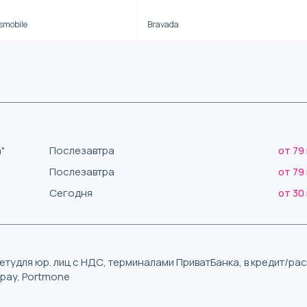
smobile
Bravada
"
Послезавтра
от 79
Послезавтра
от 79
Сегодня
от 30
тудля юр. лиц с НДС, терминалами ПриватБанка, в кредит/р
iqpay, Portmone