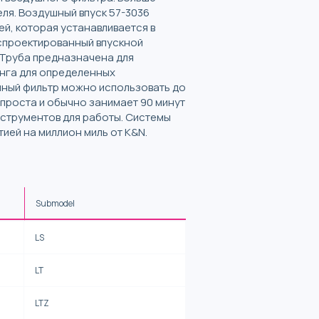
ля. Воздушный впуск 57-3036
й, которая устанавливается в
спроектированный впускной
 Труба предназначена для
анга для определенных
шный фильтр можно использовать до
 проста и обычно занимает 90 минут
нструментов для работы. Системы
тией на миллион миль от K&N.
Submodel
LS
LT
LTZ