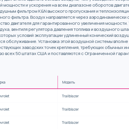
й мощности и ускорения на всем диапазоне оборотов двигате
душным фильтром K&N высокого пропускания и теплоизоляцие
ого фильтра. Воздух направляется через аэродинамически 
ство двигателя для гарантированного увеличения мощности.
духа, вентиля регулятора давления топлива и воздушного шл
екоторых условий эксплуатации удлиненный конический возду
тся обслуживание. Установка этой воздушной системы вполне
ествующих заводских точек крепления, требующих обычных и
 во всех 50 штатах США и поставляются с Ограниченной гаран
рка
Модель
vrolet
Trailblazer
vrolet
Trailblazer
vrolet
Trailblazer