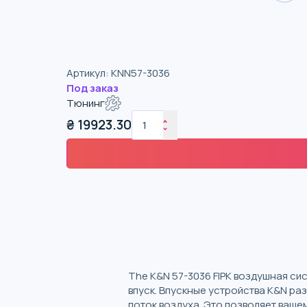
Артикул
:
KNN57-3036
Под заказ
Тюнинг
₴
19923.30
The K&N 57-3036 FIPK воздушная с
впуск. Впускные устройства K&N ра
поток воздуха. Это позволяет ваше