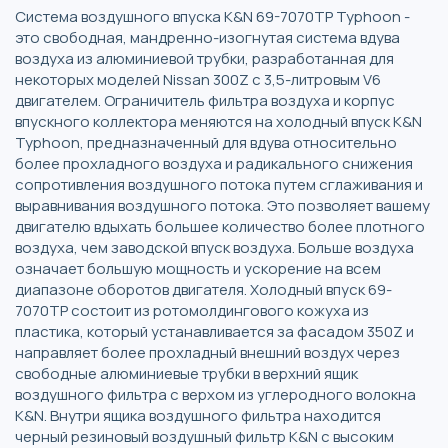
Система воздушного впуска K&N 69-7070TP Typhoon -
это свободная, мандренно-изогнутая система вдува
воздуха из алюминиевой трубки, разработанная для
некоторых моделей Nissan 300Z с 3,5-литровым V6
двигателем. Ограничитель фильтра воздуха и корпус
впускного коллектора меняются на холодный впуск K&N
Typhoon, предназначенный для вдува относительно
более прохладного воздуха и радикального снижения
сопротивления воздушного потока путем сглаживания и
выравнивания воздушного потока. Это позволяет вашему
двигателю вдыхать большее количество более плотного
воздуха, чем заводской впуск воздуха. Больше воздуха
означает большую мощность и ускорение на всем
диапазоне оборотов двигателя. Холодный впуск 69-
7070TP состоит из ротомолдингового кожуха из
пластика, который устанавливается за фасадом 350Z и
направляет более прохладный внешний воздух через
свободные алюминиевые трубки в верхний ящик
воздушного фильтра с верхом из углеродного волокна
K&N. Внутри ящика воздушного фильтра находится
черный резиновый воздушный фильтр K&N с высоким