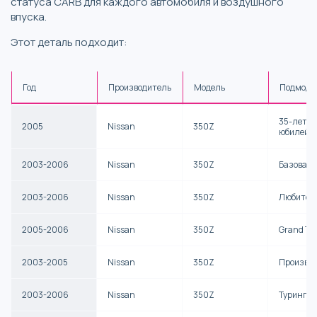
статуса CARB для каждого автомобиля и воздушного
впуска.
Этот деталь подходит:
Год
Производитель
Модель
Подмоде
35-летн
2005
Nissan
350Z
юбилейны
2003-2006
Nissan
350Z
Базовая
2003-2006
Nissan
350Z
Любител
2005-2006
Nissan
350Z
Grand To
2003-2005
Nissan
350Z
Произво
2003-2006
Nissan
350Z
Туринг