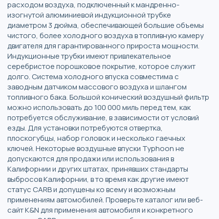
расходом воздуха, подключенный к мандренно-
изогнутой алюминиевой индукционной трубке
диаметром 3 дюйма, обеспечивающей большие объемы
чистого, более холодного воздуха в топливную камеру
двигателя для гарантированного прироста мощности.
Индукционные трубки имеют привлекательное
серебристое порошковое покрытие, которое служит
долго. Система холодного впуска совместима с
заводным датчиком массового воздуха и шлангом
топливного бака. Большой конический воздушный фильтр
можно использовать до 100 000 миль перед тем, как
потребуется обслуживание, в зависимости от условий
езды. Для установки потребуются отвертка,
плоскогубцы, набор головок и несколько гаечных
ключей. Некоторые воздушные впуски Typhoon не
допускаются для продажи или использования в
Калифорнии и других штатах, принявших стандарты
выбросов Калифорнии, в то время как другие имеют
статус CARB и допущены ко всему и возможным
применениям автомобилей. Проверьте каталог или веб-
сайт K&N для применения автомобиля и конкретного