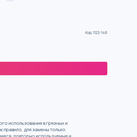
Код
:
1122-148
го использования в грязных и
 правило, для замены только
иеся, повторно используемые и