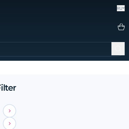
RU
lter