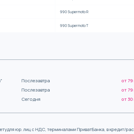
990 Supermoto R
990 Supermoto T
"
Послезавтра
от 79
Послезавтра
от 79
Сегодня
от 30
тудля юр. лиц с НДС, терминалами ПриватБанка, в кредит/р