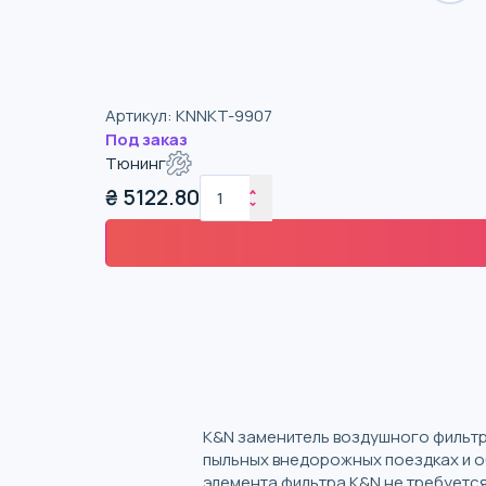
Артикул
:
KNNKT-9907
Под заказ
Тюнинг
₴
5122.80
K&N заменитель воздушного фильтр
пыльных внедорожных поездках и о
элемента фильтра K&N не требуетс