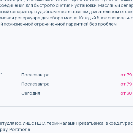
оединения для быстрого снятия и установки. Масляный сепа
яный сепаратор в удобном месте в вашем двигательном отсе
жнения резервуара для сбора масла. Каждый блок специальн
й пожизненной ограниченной гарантией без проблем.
"
Послезавтра
от 79
Послезавтра
от 79
Сегодня
от 30
тудля юр. лиц с НДС, терминалами ПриватБанка, в кредит/р
iqpay, Portmone