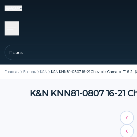
SHOP
Главная
Бренды
K&N
K&N KNN81-0807 16-21 Chevrolet Camaro LT1 6.2L (
K&N KNN81-0807 16-21 Che