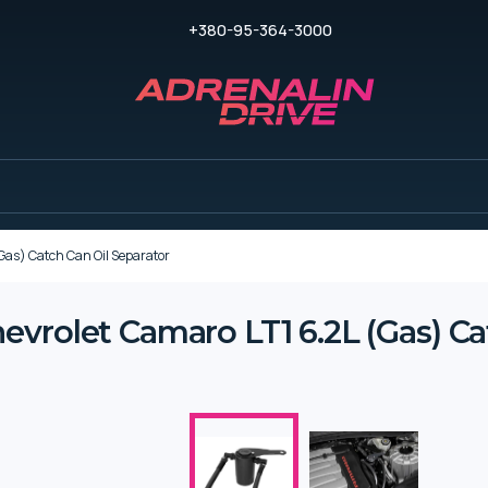
+380-95-364-3000
Gas) Catch Can Oil Separator
vrolet Camaro LT1 6.2L (Gas) Ca