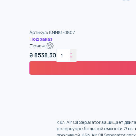
Артикул
:
KNN81-0807
Под заказ
Тюнинг
₴
8538.30
K&N Air Oil Separator защищает дви
резервуаре большой емкости. Это 
продувкой. K&N Air Oil Separator л