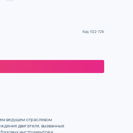
Код
:
1122-726
ашем ведущем отраслевом
ждения двигателя, вызванные
ю базовых инструментов и