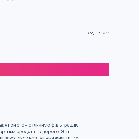
Код
:
1121-977
вая при этом отличную фильтрацию.
ртных средств на дороге. Эти
аш заводской воздушный фильтр. Их