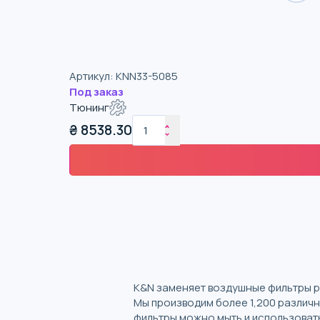
Артикул
:
KNN33-5085
Под заказ
Тюнинг
₴
8538.30
K&N заменяет воздушные фильтры р
Мы производим более 1,200 различ
фильтры можно мыть и использовать