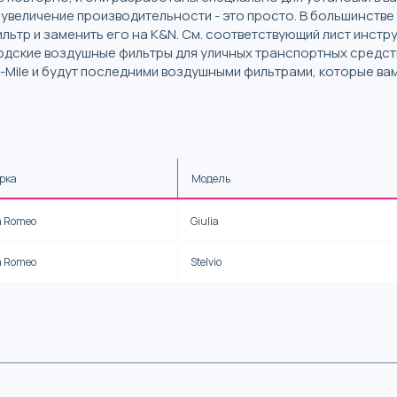
то увеличение производительности - это просто. В большинст
ьтр и заменить его на K&N. См. соответствующий лист инстр
дские воздушные фильтры для уличных транспортных средст
n-Mile и будут последними воздушными фильтрами, которые ва
рка
Модель
a Romeo
Giulia
a Romeo
Stelvio