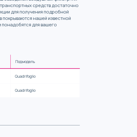
ве транспортных средств достаточно
укции для получения подробной
в покрываются нашей известной
м понадобятся для вашего
Подмодель
Quadrifoglio
Quadrifoglio