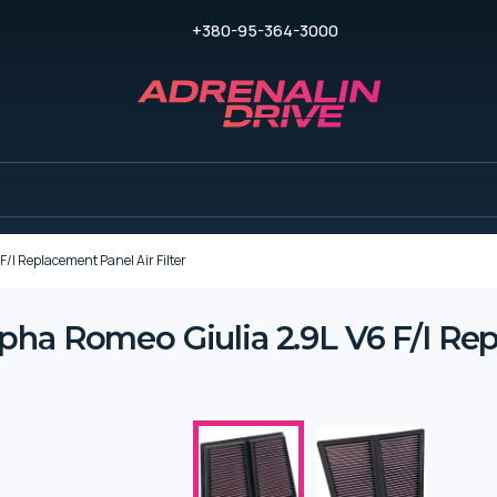
+380-95-364-3000
I Replacement Panel Air Filter
ha Romeo Giulia 2.9L V6 F/I Repl