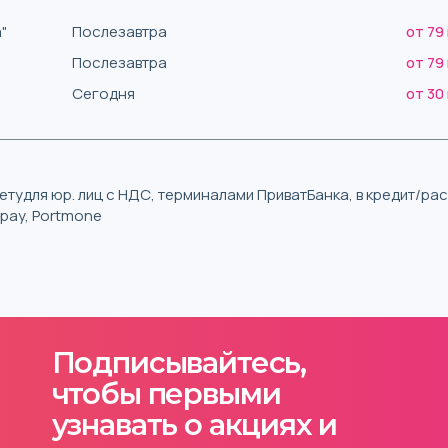
"
Послезавтра
от 79
Послезавтра
от 79
Сегодня
от 30
тудля юр. лиц с НДС, терминалами ПриватБанка, в кредит/р
iqpay, Portmone
Подписывайтесь,
чтобы первыми
узнавать о акциях и