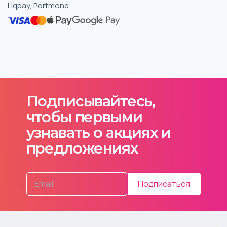
Liqpay, Portmone
Подписывайтесь,
чтобы первыми
узнавать о акциях и
предложениях
Подписаться