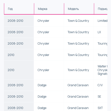
Год
Марка
Модель
Подмоде
2008-2010
Chrysler
Town & Country
Limited
2008-2010
Chrysler
Town & Country
LX
2008-2010
Chrysler
Town & Country
Touring
2010
Chrysler
Town & Country
Touring P
Walter P.
2010
Chrysler
Town & Country
Chrysler
Signature
2008-2010
Dodge
Grand Caravan
C/V
2008-2010
Dodge
Grand Caravan
SE
2008-2010
Dodge
Grand Caravan
SXT