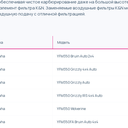
обеспечивая чистое карбюрирование даже на большой высот
о элемент фильтра K&N. Заменяемые воздушные фильтры K&N м
здушную подачу с отличной фильтрацией.
ка
Модель
aha
YFM350 Bruin Auto 2x4
aha
YFM350 Grizzly 4x4 Auto
aha
YFM350 Grizzly Auto
aha
YFM350 Grizzly IRS 4x4 Auto
aha
YFM350 Wolverine
aha
YFM350FA Bruin Auto 4x4