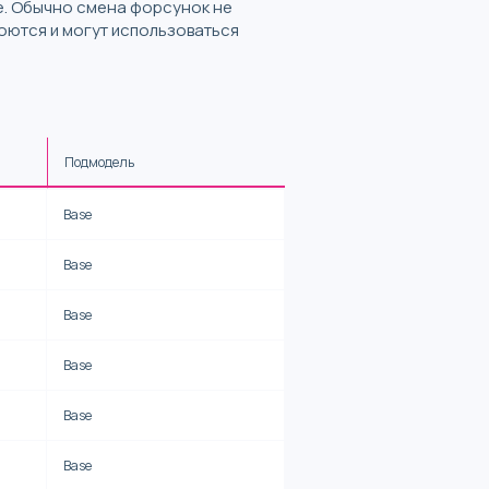
е. Обычно смена форсунок не
оются и могут использоваться
Подмодель
Base
Base
Base
Base
Base
Base