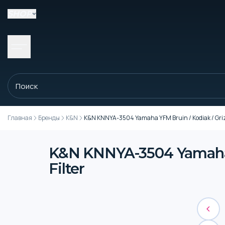
SHOP
Главная
Бренды
K&N
K&N KNNYA-3504 Yamaha YFM Bruin / Kodiak / Grizzl
K&N KNNYA-3504 Yamaha Y
Filter