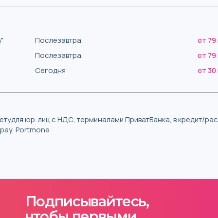
"
Послезавтра
от 79
Послезавтра
от 79
Сегодня
от 30
тудля юр. лиц с НДС, терминалами ПриватБанка, в кредит/р
iqpay, Portmone
Подписывайтесь,
чтобы первыми