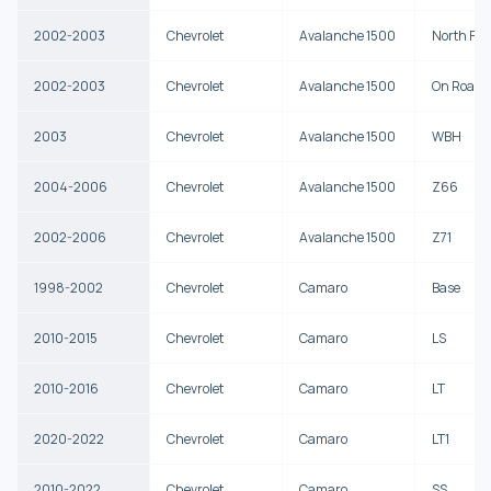
2002-2003
Chevrolet
Avalanche 1500
North Fac
2002-2003
Chevrolet
Avalanche 1500
On Road E
2003
Chevrolet
Avalanche 1500
WBH
2004-2006
Chevrolet
Avalanche 1500
Z66
2002-2006
Chevrolet
Avalanche 1500
Z71
1998-2002
Chevrolet
Camaro
Base
2010-2015
Chevrolet
Camaro
LS
2010-2016
Chevrolet
Camaro
LT
2020-2022
Chevrolet
Camaro
LT1
2010-2022
Chevrolet
Camaro
SS