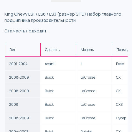
King Chevy LS1 / LS6 / LS3 (размер STD) Набор главного
подшипника производительности
Эта часть подходит:
Год
Сделать
Модель
Подмоде
2001-2004
Avanti
II
Base
2008-2009
Buick
LaCrosse
CX
2008-2009
Buick
LaCrosse
CXL
2008
Buick
LaCrosse
CXS
2008-2009
Buick
LaCrosse
Супер
2004-2007
Buick
Rainier
CXL