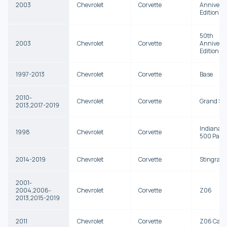
2003
Chevrolet
Corvette
Annivers
Edition
50th
2003
Chevrolet
Corvette
Annivers
Edition P
1997-2013
Chevrolet
Corvette
Base
2010-
Chevrolet
Corvette
Grand Spo
2013,2017-2019
Indianapo
1998
Chevrolet
Corvette
500 Pace
2014-2019
Chevrolet
Corvette
Stingray
2001-
2004,2006-
Chevrolet
Corvette
Z06
2013,2015-2019
2011
Chevrolet
Corvette
Z06 Carb