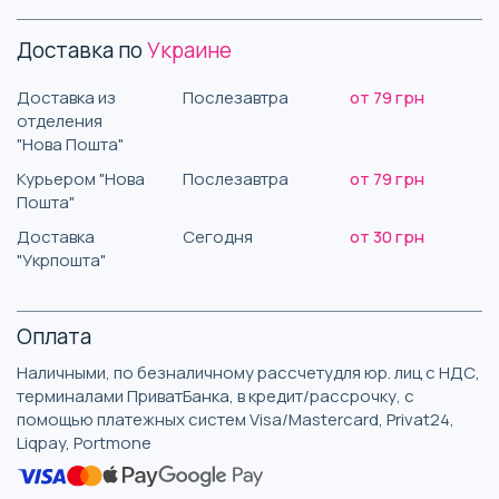
Доставка по
Украине
Доставка из
Послезавтра
от 79 грн
отделения
"Нова Пошта"
Курьером "Нова
Послезавтра
от 79 грн
Пошта"
Доставка
Сегодня
от 30 грн
"Укрпошта"
Оплата
Наличными, по безналичному рассчетудля юр. лиц с НДС,
терминалами ПриватБанка, в кредит/рассрочку, с
помощью платежных систем Visa/Mastercard, Privat24,
Liqpay, Portmone