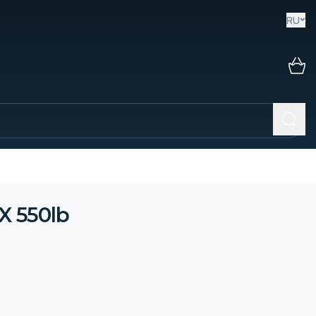
RU
X 550lb