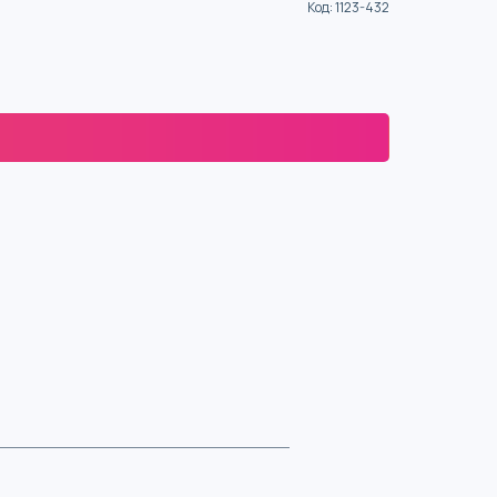
Код
:
1123-432