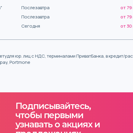
"
Послезавтра
от 79
Послезавтра
от 79
Сегодня
от 30
тудля юр. лиц с НДС, терминалами ПриватБанка, в кредит/р
iqpay, Portmone
Подписывайтесь,
чтобы первыми
узнавать о акциях и