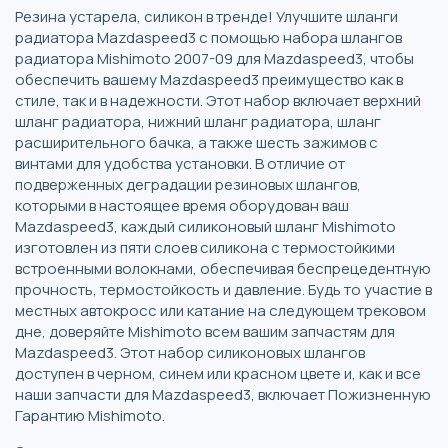
Резина устарела, силикон в тренде! Улучшите шланги
радиатора Mazdaspeed3 с помощью набора шлангов
радиатора Mishimoto 2007-09 для Mazdaspeed3, чтобы
обеспечить вашему Mazdaspeed3 преимущество как в
стиле, так и в надежности. Этот набор включает верхний
шланг радиатора, нижний шланг радиатора, шланг
расширительного бачка, а также шесть зажимов с
винтами для удобства установки. В отличие от
подверженных деградации резиновых шлангов,
которыми в настоящее время оборудован ваш
Mazdaspeed3, каждый силиконовый шланг Mishimoto
изготовлен из пяти слоев силикона с термостойкими
встроенными волокнами, обеспечивая беспрецедентную
прочность, термостойкость и давление. Будь то участие в
местных автокросс или катание на следующем трековом
дне, доверяйте Mishimoto всем вашим запчастям для
Mazdaspeed3. Этот набор силиконовых шлангов
доступен в черном, синем или красном цвете и, как и все
наши запчасти для Mazdaspeed3, включает Пожизненную
Гарантию Mishimoto.