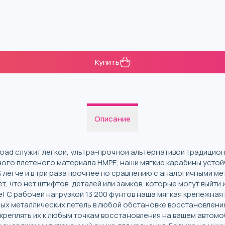
Купить
Описание
Road служит легкой, ультра-прочной альтернативой традици
ого плетеного материала HMPE, наши мягкие карабины устойч
 легче и в три раза прочнее по сравнению с аналогичными м
 что нет штифтов, деталей или замков, которые могут выйти и
е! С рабочей нагрузкой 13 200 фунтов наша мягкая крепежная
х металлических петель в любой обстановке восстановления
креплять их к любым точкам восстановления на вашем автомоби