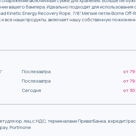
 снаряжении включенный сумке для хранения. Больше не нуж
ии вашего бампера. Идеально подходят для использования с B
oad Kinetic Energy Recovery Rope, 7/8". Мягкие петли Borne Of
к и все наши продукты, включает нашу собственную пожизнен
"
Послезавтра
от 79
Послезавтра
от 79
Сегодня
от 30
тудля юр. лиц с НДС, терминалами ПриватБанка, в кредит/р
iqpay, Portmone