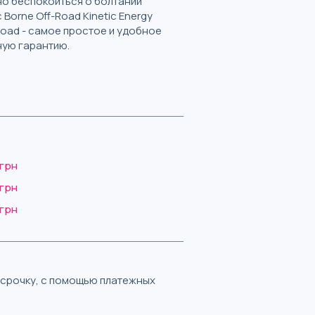
но беспокоиться о болтании
orne Off-Road Kinetic Energy
f-Road - самое простое и удобное
ную гарантию.
 грн
 грн
 грн
ассрочку, с помощью платежных