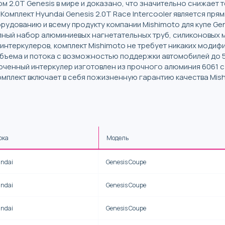
 2.0T Genesis в мире и доказано, что значительно снижает т
омплект Hyundai Genesis 2.0T Race Intercooler является пр
рудованию и всему продукту компании Mishimoto для купе Gen
олный набор алюминиевых нагнетательных труб, силиконовых му
нтеркулеров, комплект Mishimoto не требует никаких модифи
ъема и потока с возможностью поддержки автомобилей до 50
юченный интеркулер изготовлен из прочного алюминия 6061 с
мплект включает в себя пожизненную гарантию качества Mishi
рка
Модель
ndai
Genesis Coupe
ndai
Genesis Coupe
ndai
Genesis Coupe