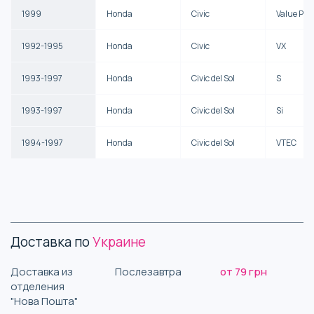
1999
Honda
Civic
Value Pac
1992-1995
Honda
Civic
VX
1993-1997
Honda
Civic del Sol
S
1993-1997
Honda
Civic del Sol
Si
1994-1997
Honda
Civic del Sol
VTEC
Доставка по
Украине
Доставка из
Послезавтра
от 79 грн
отделения
"Нова Пошта"