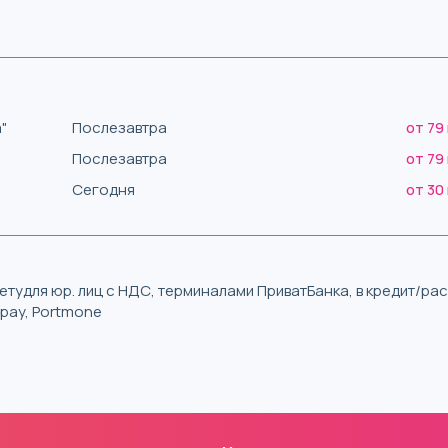
"
Послезавтра
от 79
Послезавтра
от 79
Сегодня
от 30
тудля юр. лиц с НДС, терминалами ПриватБанка, в кредит/р
iqpay, Portmone