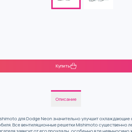
Купить
Описание
ishimoto для Dodge Neon значительно улучшит охлаждающие 
биля. Все вентиляционные решетки Mishimoto существенно л
гателя зависит от его прохлады, особенно в те невыносимо 