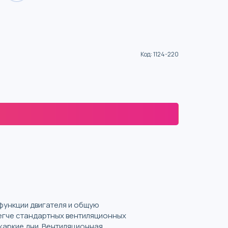
Код
:
1124-220
функции двигателя и общую
егче стандартных вентиляционных
жаркие дни. Вентиляционная