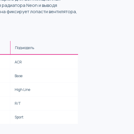
я радиатора Neon и выводя
на фиксирует лопасти вентилятора,
Подмодель
ACR
Base
High Line
R/T
Sport