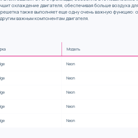
чшит охлаждение двигателя, обеспечивая больше воздуха дл
 решетка также выполняет еще одну очень важную функцию: о
другим важным компонентам двигателя.
рка
Модель
dge
Neon
dge
Neon
dge
Neon
dge
Neon
dge
Neon