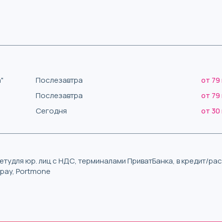
"
Послезавтра
от 79
Послезавтра
от 79
Сегодня
от 30
тудля юр. лиц с НДС, терминалами ПриватБанка, в кредит/р
iqpay, Portmone