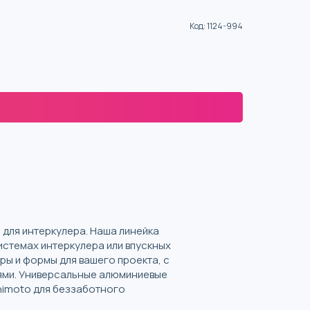
Код
:
1124-994
 для интеркулера. Наша линейка
истемах интеркулера или впускных
ры и формы для вашего проекта, с
циями. Универсальные алюминиевые
shimoto для беззаботного