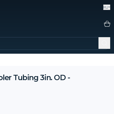
RU
er Tubing 3in. OD -