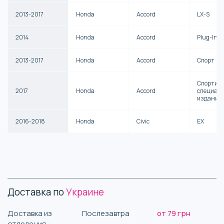
2013-2017
Honda
Accord
LX-S
2014
Honda
Accord
Plug-In
2013-2017
Honda
Accord
Спорт
Спортив
2017
Honda
Accord
специал
издание
2016-2018
Honda
Civic
EX
Доставка по
Украине
Доставка из
Послезавтра
от 79 грн
отделения