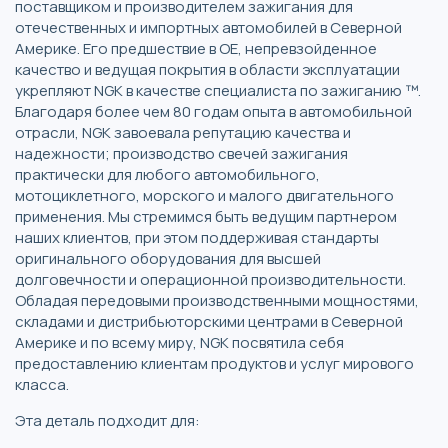
поставщиком и производителем зажигания для
отечественных и импортных автомобилей в Северной
Америке. Его предшествие в OE, непревзойденное
качество и ведущая покрытия в области эксплуатации
укрепляют NGK в качестве специалиста по зажиганию ™.
Благодаря более чем 80 годам опыта в автомобильной
отрасли, NGK завоевала репутацию качества и
надежности; производство свечей зажигания
практически для любого автомобильного,
мотоциклетного, морского и малого двигательного
применения. Мы стремимся быть ведущим партнером
наших клиентов, при этом поддерживая стандарты
оригинального оборудования для высшей
долговечности и операционной производительности.
Обладая передовыми производственными мощностями,
складами и дистрибьюторскими центрами в Северной
Америке и по всему миру, NGK посвятила себя
предоставлению клиентам продуктов и услуг мирового
класса.
Эта деталь подходит для: