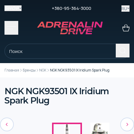
+380-95-364-3000
RU
SHOP
Главная
Бренды
NGK
NGK NGK93501 IX Iridium Spark Plug
NGK NGK93501 IX Iridium
Spark Plug