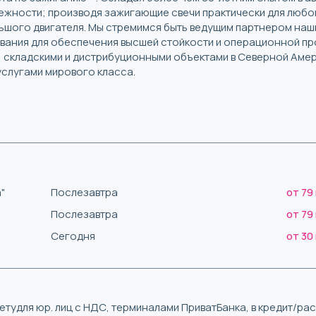
дежности; производя зажигающие свечи практически для люб
ьшого двигателя. Мы стремимся быть ведущим партнером наши
ания для обеспечения высшей стойкости и операционной пр
складскими и дистрибуционными объектами в Северной Амери
услугами мирового класса.
"
Послезавтра
от 79
Послезавтра
от 79
Сегодня
от 30
тудля юр. лиц с НДС, терминалами ПриватБанка, в кредит/р