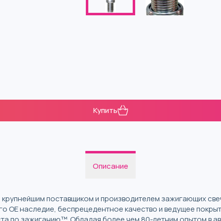
Купить
Описание
яется крупнейшим поставщиком и производителем зажигающих св
го OE наследие, беспрецедентное качество и ведущее покрыт
ста по зажиганию™. Обладая более чем 80-летним опытом в а