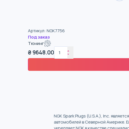
Артикул
:
NGK7756
Под заказ
Тюнинг
₴
9648.00
NGK Spark Plugs (U.S.A.), Inc. явл
автомобилей в Северной Америке. Е
укрепляет NGK в качестве специали