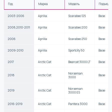
Год
Марка
Модель
Подмоде
2003-2006
Aprilia
Scarabeo 125
Base
2008,2010-2011
Aprilia
Scarabeo 200
Base
2006
Aprilia
Scarabeo 250
Base
2009-2010
Aprilia
Sportcity 50
Base
2017
Arctic Cat
Bearcat 3000 LT
Base
Norseman
2018
Arctic Cat
Base
3000
Norseman
2019
Arctic Cat
Base
3000 ES
2016-2019
Arctic Cat
Pantera 3000
Base